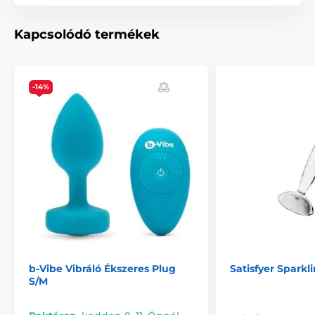
A termék a következő kategóriákba sorolt
Kapcsolódó termékek
Anális játékok
Kibaszott gépek
Szexgépek
HÍR
-14%
b-Vibe Vibráló Ékszeres Plug
Satisfyer Sparkli
S/M