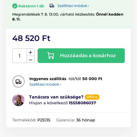
Szállítási módok ›
Raktáron 1 db
Megrendelések 7. 8. 13:00, várható kézbesítés:
Önnél kedden
8. 11.
48 520 Ft
Hozzáadás a kosárhoz
Ingyenes szállítás
-tól/től
50 000 Ft
Szállítási módok ›
Tanácsra van szüksége?
offline
Hívjon a következő
15558086037
Termékkód:
P25135
Garancia:
36 hónap