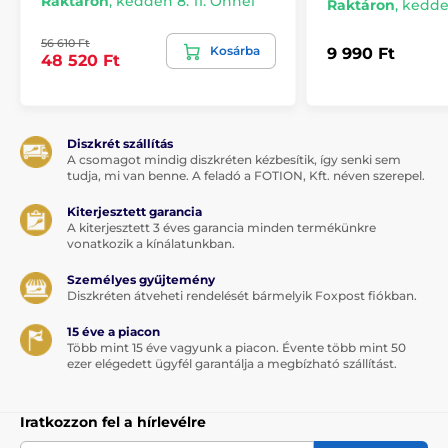
Raktáron
,
kedden 8. 11. Önnél
Raktáron
,
kedden
56 610 Ft
Kosárba
9 990 Ft
48 520 Ft
Diszkrét szállítás
A csomagot mindig diszkréten kézbesítik, így senki sem
tudja, mi van benne. A feladó a FOTION, Kft. néven szerepel.
Kiterjesztett garancia
A kiterjesztett 3 éves garancia minden termékünkre
vonatkozik a kínálatunkban.
Személyes gyűjtemény
Diszkréten átveheti rendelését bármelyik Foxpost fiókban.
15 éve a piacon
Több mint 15 éve vagyunk a piacon. Évente több mint 50
ezer elégedett ügyfél garantálja a megbízható szállítást.
Iratkozzon fel a hírlevélre