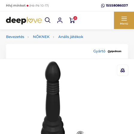
15558086037
Hívj minket
(Hé-Pé 10-17)
0
Menü
Bevezetés
NŐKNEK
Anális játékok
Gyártó