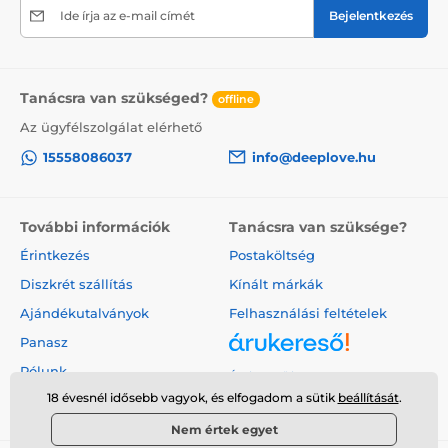
Ide írja az e-mail címét
Bejelentkezés
Tanácsra van szükséged?
offline
Az ügyfélszolgálat elérhető
15558086037
info@deeplove.hu
További információk
Tanácsra van szüksége?
Érintkezés
Postaköltség
Diszkrét szállítás
Kínált márkák
Ajándékutalványok
Felhasználási feltételek
Panasz
Rólunk
Árukereső.hu
18 évesnél idősebb vagyok, és elfogadom a sütik
beállítását
.
Nem értek egyet