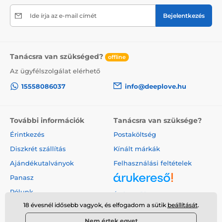
Ide írja az e-mail címét
Bejelentkezés
Tanácsra van szükséged?
offline
Az ügyfélszolgálat elérhető
15558086037
info@deeplove.hu
További információk
Tanácsra van szüksége?
Érintkezés
Postaköltség
Diszkrét szállítás
Kínált márkák
Ajándékutalványok
Felhasználási feltételek
Panasz
Rólunk
Árukereső.hu
18 évesnél idősebb vagyok, és elfogadom a sütik
beállítását
.
Nem értek egyet