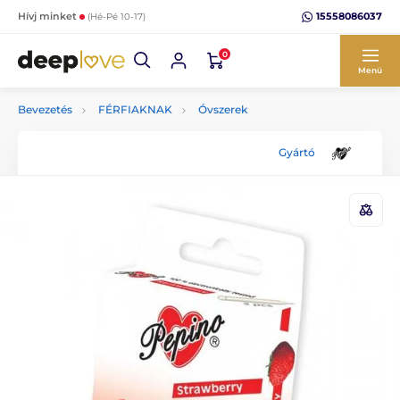
15558086037
Hívj minket
(Hé-Pé 10-17)
0
Menü
Bevezetés
FÉRFIAKNAK
Óvszerek
Gyártó