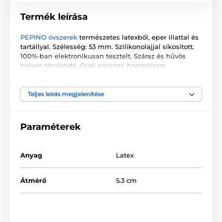
Termék leírása
PEPINO óvszerek
természetes latexből, eper illattal és
tartállyal. Szélesség: 53 mm. Szilikonolajjal síkosított.
100%-ban elektronikusan tesztelt. Száraz és hűvös
helyen tárolandó. Csak egyszeri használatra.
A csomag 3 darab óvszert tartalmaz.
Teljes leírás megjelenítése
A termék a következő kategóriákba sorolt
Paraméterek
Óvszerek
Ízesített óvszerek
Anyag
Latex
Átmérő
5.3 cm