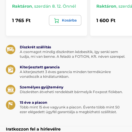
Raktáron
,
szerdán 8. 12. Önnél
Raktáron
,
szerdá
1 765 Ft
1 600 Ft
Kosárba
Diszkrét szállítás
A csomagot mindig diszkréten kézbesítik, így senki sem
tudja, mi van benne. A feladó a FOTION, Kft. néven szerepel.
Kiterjesztett garancia
A kiterjesztett 3 éves garancia minden termékünkre
vonatkozik a kínálatunkban.
Személyes gyűjtemény
Diszkréten átveheti rendelését bármelyik Foxpost fiókban.
15 éve a piacon
Több mint 15 éve vagyunk a piacon. Évente több mint 50
ezer elégedett ügyfél garantálja a megbízható szállítást.
Iratkozzon fel a hírlevélre