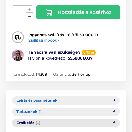
Hozzáadás a kosárhoz
Ingyenes szállítás
-tól/től
50 000 Ft
Szállítási módok ›
Tanácsra van szüksége?
offline
Hívjon a következő
15558086037
Termékkód:
P1309
Garancia:
36 hónap
Leírás és paraméterek
Tartozékok
(1)
Értékelés
(0)