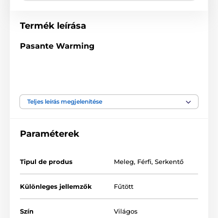
Termék leírása
Pasante Warming
Bordázott
óvszerek
melegítő
síkosítóval az
intenzívebb szeretkezési élményért.
Teljes leírás megjelenítése
Nem tartalmaz állati eredetű összetevőket,
beleértve a kazeint
Alkoholmentes
Paraméterek
Hosszúság: 190 mm
Szélesség: 52 mm
Tipul de produs
Meleg
,
Férfi
,
Serkentő
Különleges jellemzők
Fűtött
A termék a következő kategóriákba sorolt
Szín
Világos
Stimuláló óvszerek
Nagy csomag óvszer