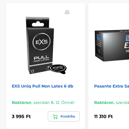
EXS Uniq Pull Non Latex 6 db
Pasante Extra S
Raktáron
,
szerdán 8. 12. Önnél
Raktáron
,
szerdá
3 995 Ft
11 310 Ft
Kosárba