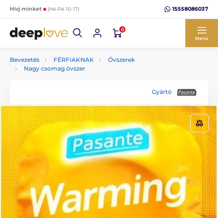
15558086037
Hívj minket
(Hé-Pé 10-17)
0
Menü
Bevezetés
FÉRFIAKNAK
Óvszerek
Nagy csomag óvszer
Gyártó