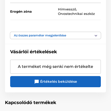
Hímvessző
,
Erogén zóna
Orvostechnikai eszköz
Anyagi tulajdonság
Puha tapintású
Az összes paraméter megjelenítése
Anyag
Latex
Vásárlói értékelések
Átmérő
5.2 cm
Hossz
19 cm
A terméket még senki nem értékelte
Értékelés beküldése
Kapcsolódó termékek