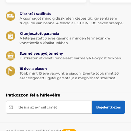
Diszkrét szállítás
A csomagot mindig diszkréten kézbesítik, így senki sem
tudja, mi van benne. A feladó a FOTION, Kft. néven szerepel.
Kiterjesztett garancia
A kiterjesztett 3 éves garancia minden termékünkre
vonatkozik a kínálatunkban.
Személyes gyűjtemény
Diszkréten átveheti rendelését bármelyik Foxpost fiókban.
15 éve a piacon
Több mint 15 éve vagyunk a piacon. Évente több mint 50
ezer elégedett ügyfél garantálja a megbízható szállítást.
Iratkozzon fel a hírlevélre
Ide írja az e-mail címét
Bejelentkezés