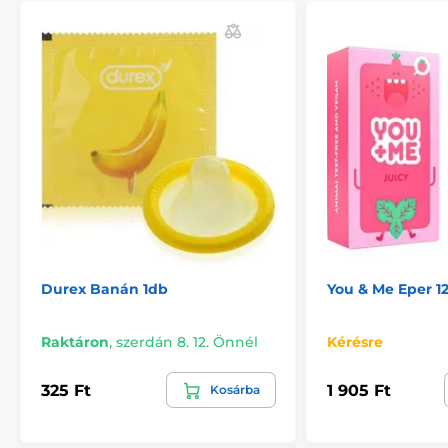
Durex Banán 1db
You & Me Eper 1
Raktáron
,
szerdán 8. 12. Önnél
Kérésre
325 Ft
1 905 Ft
Kosárba