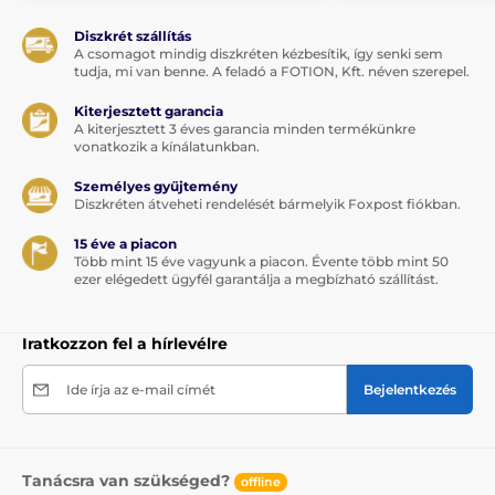
Diszkrét szállítás
A csomagot mindig diszkréten kézbesítik, így senki sem
tudja, mi van benne. A feladó a FOTION, Kft. néven szerepel.
Kiterjesztett garancia
A kiterjesztett 3 éves garancia minden termékünkre
vonatkozik a kínálatunkban.
Személyes gyűjtemény
Diszkréten átveheti rendelését bármelyik Foxpost fiókban.
15 éve a piacon
Több mint 15 éve vagyunk a piacon. Évente több mint 50
ezer elégedett ügyfél garantálja a megbízható szállítást.
Iratkozzon fel a hírlevélre
Ide írja az e-mail címét
Bejelentkezés
Tanácsra van szükséged?
offline