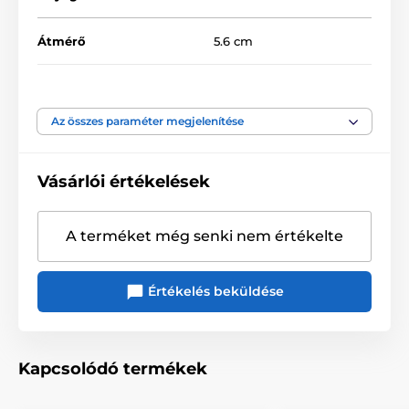
Ízesített óvszerek
Nagy csomag óvszer
Átmérő
5.6 cm
Vízállóság
igen
Az összes paraméter megjelenítése
Hossz
20.5 cm
Vásárlói értékelések
A terméket még senki nem értékelte
Értékelés beküldése
Kapcsolódó termékek