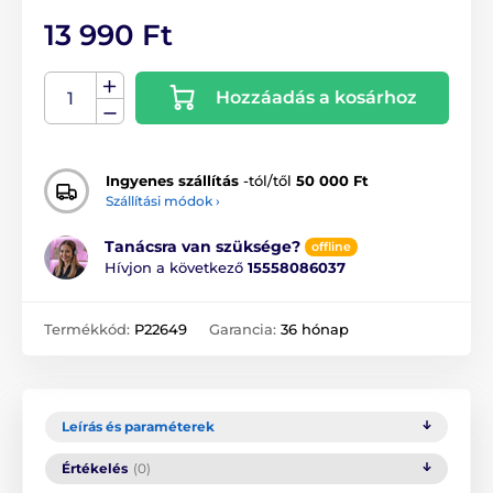
13 990 Ft
Hozzáadás a kosárhoz
Ingyenes szállítás
-tól/től
50 000 Ft
Szállítási módok ›
Tanácsra van szüksége?
offline
Hívjon a következő
15558086037
Termékkód:
P22649
Garancia:
36 hónap
Leírás és paraméterek
Értékelés
(0)