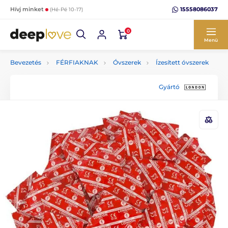
15558086037
Hívj minket
(Hé-Pé 10-17)
0
Menü
Bevezetés
FÉRFIAKNAK
Óvszerek
Ízesített óvszerek
Gyártó