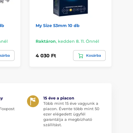
db
My Size 53mm 10 db
Pa
nnél
Raktáron
,
kedden 8. 11. Önnél
Ké
4 030 Ft
19
sárba
Kosárba
ny
15 éve a piacon
Több mint 15 éve vagyunk a
Foxpost
piacon. Évente több mint 50
ezer elégedett ügyfél
garantálja a megbízható
szállítást.