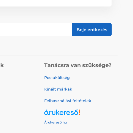
Bejelentkezés
ók
Tanácsra van szüksége?
Postaköltség
Kínált márkák
Felhasználási feltételek
Árukereső.hu