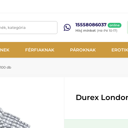
15558086037
online
mék, kategória
Hívj minket
(Hé-Pé 10-17)
NEK
FÉRFIAKNAK
PÁROKNAK
EROTI
100 db
Durex London