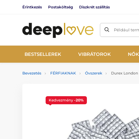
Érintkezés
Postaköltség
Diszkrét szállítás
Például ter
BESTSELLEREK
VIBRÁTOROK
NŐK
Bevezetés
FÉRFIAKNAK
Óvszerek
Durex London 
Kedvezmény
-20%