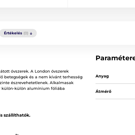
Értékelés
(0)
Paraméter
ellátott óvszerek. A London óvszerek
Anyag
dő betegségek és a nem kívánt terhesség
szinte észrevehetetlenek. Alkalmasak
r külön-külön alumínium fóliába
Átmérő
 szállíthatók.