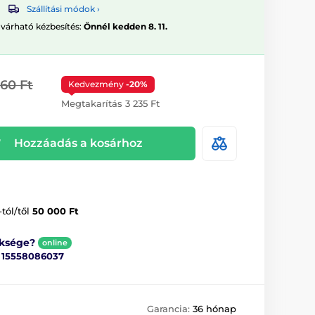
Szállítási módok ›
 várható kézbesítés:
Önnél kedden 8. 11.
160 Ft
Kedvezmény
-20%
Megtakarítás 3 235 Ft
Hozzáadás a kosárhoz
-tól/től
50 000 Ft
üksége?
online
ő
15558086037
Garancia:
36 hónap