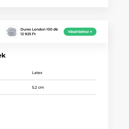
Durex London 100 db
Vásárláshoz
12 925 Ft
ek
Latex
5.2 cm