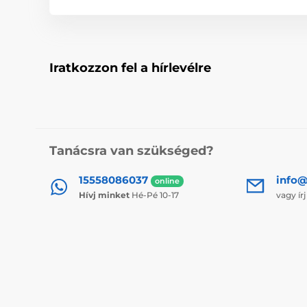
Iratkozzon fel a hírlevélre
Tanácsra van szükséged?
15558086037
info@
online
Hívj minket
Hé-Pé 10-17
vagy ír