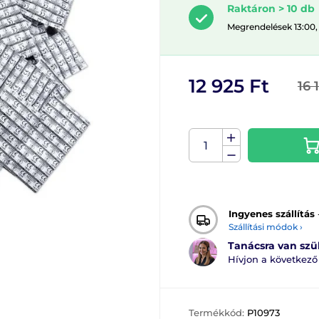
Raktáron > 10 db
Megrendelések 13:00,
12 925 Ft
16 
Ingyenes szállítás
Szállítási módok ›
Tanácsra van sz
Hívjon a következ
Termékkód:
P10973