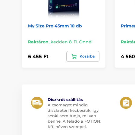
My Size Pro 45mm 10 db
Primer
Raktáron
,
kedden 8. 11. Önnél
Raktá
6 455 Ft
4 560
Kosárba
Diszkrét szállítás
A csomagot mindig
diszkréten kézbesítik, így
senki sem tudja, mi van
benne. A feladó a FOTION,
Kft. néven szerepel.