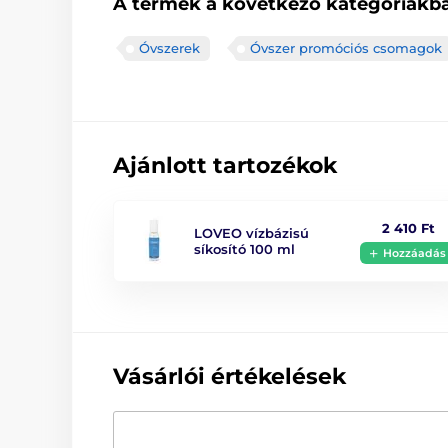
A termék a következő kategóriákba
Óvszerek
Óvszer promóciós csomagok
Ajánlott tartozékok
2 410 Ft
LOVEO vízbázisú
síkosító 100 ml
Hozzáadás
Vásárlói értékelések