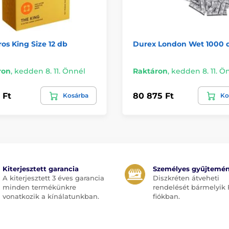
os King Size 12 db
Durex London Wet 1000 
ron
,
kedden 8. 11. Önnél
Raktáron
,
kedden 8. 11. Ö
 Ft
80 875 Ft
Kosárba
Ko
Kiterjesztett garancia
Személyes gyűjtemé
A kiterjesztett 3 éves garancia
Diszkréten átveheti
minden termékünkre
rendelését bármelyik 
vonatkozik a kínálatunkban.
fiókban.