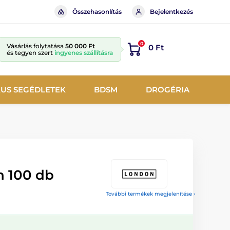
Összehasonlítás
Bejelentkezés
0
Vásárlás folytatása
50 000 Ft
0 Ft
és tegyen szert
ingyenes szállításra
KUS SEGÉDLETEK
BDSM
DROGÉRIA
 100 db
További termékek megjelenítése ›