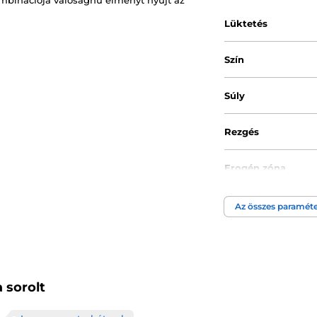
ombinációja valósághű élményt nyújt az
Lüktetés
Szín
Súly
Rezgés
Erogén zóna
Tápegység
Az összes paraméte
Anyagi tulajdonsá
Átmérő min.
 sorolt
Átmérő max.