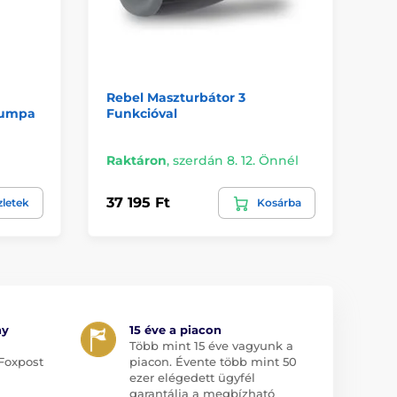
Rebel Maszturbátor 3
Pi
pumpa
Funkcióval
Ma
Raktáron
,
szerdán 8. 12. Önnél
Ra
37 195 Ft
69
zletek
Kosárba
ny
15 éve a piacon
Több mint 15 éve vagyunk a
Foxpost
piacon. Évente több mint 50
ezer elégedett ügyfél
garantálja a megbízható