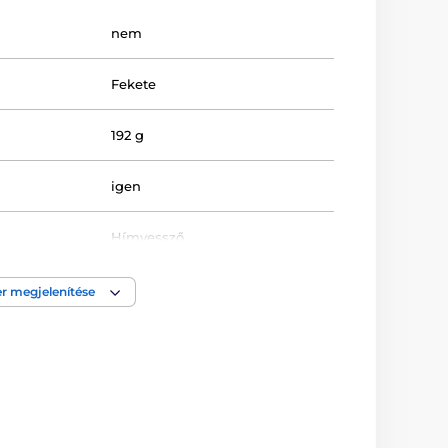
nem
Fekete
192 g
igen
Hímvessző
Nabíječka
r megjelenítése
g
Puha tapintású
3 cm
5 cm