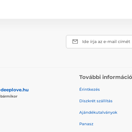
Ide írja az e-mail címét
További informáci
deeplove.hu
Érintkezés
j
bármikor
Diszkrét szállítás
Ajándékutalványok
Panasz