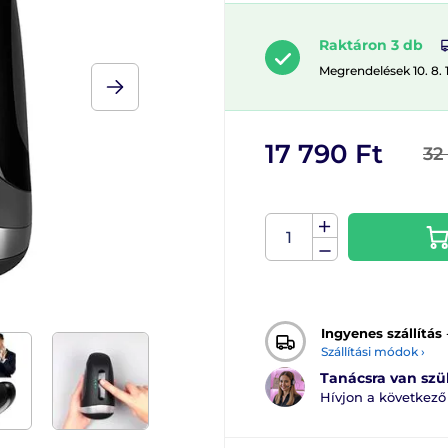
Raktáron 3 db
Megrendelések 10. 8. 
17 790 Ft
32
Ingyenes szállítás
Szállítási módok ›
Tanácsra van sz
Hívjon a következ