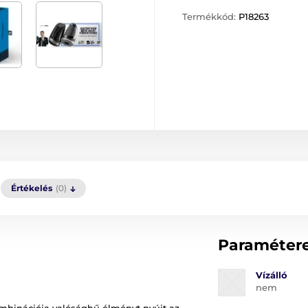
Termékkód:
P18263
Értékelés
(0)
Paraméter
Vízálló
nem