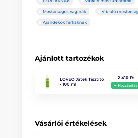
FÉRFIAKNAK
Vibráló maszurbátorok
Mesterséges vaginák
Vibráló mestersé
Ajándékok férfiaknak
Ajánlott tartozékok
2 410 Ft
LOVEO Játék Tisztító
- 100 ml
Hozzáadás
Vásárlói értékelések