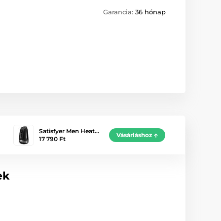
Garancia:
36 hónap
Satisfyer Men Heat…
Vásárláshoz
17 790 Ft
ek