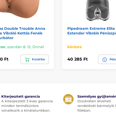
ess Double Trouble Anna
Pipedream Extreme Elite
ia Vibráló Kettős Fenék
Extender Vibráló Pénisz
urbátor
ron
,
szerdán 8. 12. Önnél
Kérésre
0 Ft
40 285 Ft
Kosárba
Rés
Kiterjesztett garancia
Személyes gyűjtemé
A kiterjesztett 3 éves garancia
Diszkréten átveheti
minden termékünkre
rendelését bármelyik 
vonatkozik a kínálatunkban.
fiókban.