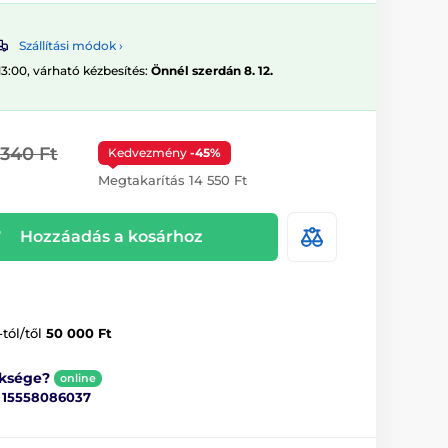
Szállítási módok ›
13:00, várható kézbesítés:
Önnél szerdán 8. 12.
 340 Ft
Kedvezmény
-45%
Megtakarítás 14 550 Ft
Hozzáadás a kosárhoz
-tól/től
50 000 Ft
üksége?
online
ő
15558086037