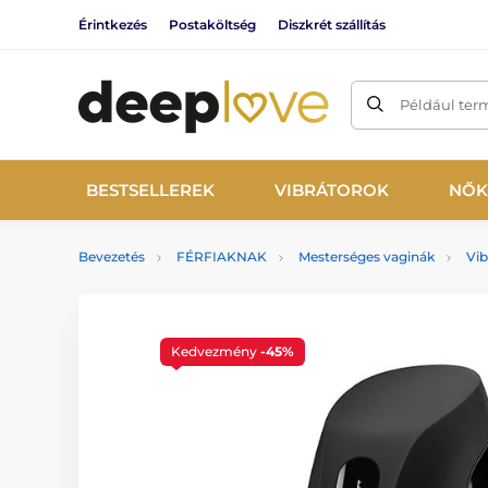
Érintkezés
Postaköltség
Diszkrét szállítás
Például ter
BESTSELLEREK
VIBRÁTOROK
NŐK
Bevezetés
FÉRFIAKNAK
Mesterséges vaginák
Vib
Kedvezmény
-45%