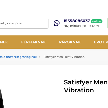
15558086037
online
mék, kategória
Hívj minket
(Hé-Pé 10-17)
NEK
FÉRFIAKNAK
PÁROKNAK
EROTI
ráló mesterséges vaginák
Satisfyer Men Heat Vibration
Satisfyer Men
Vibration