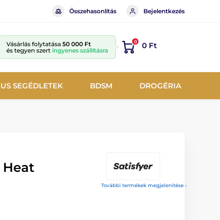
Összehasonlítás
Bejelentkezés
0
Vásárlás folytatása
50 000 Ft
0 Ft
és tegyen szert
ingyenes szállításra
KUS SEGÉDLETEK
BDSM
DROGÉRIA
 Heat
További termékek megjelenítése ›