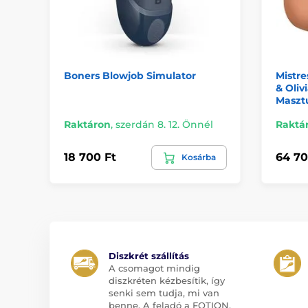
Boners Blowjob Simulator
Mistr
& Oliv
Maszt
Raktáron
,
szerdán 8. 12. Önnél
Raktá
18 700 Ft
64 70
Kosárba
Diszkrét szállítás
A csomagot mindig
diszkréten kézbesítik, így
senki sem tudja, mi van
benne. A feladó a FOTION,