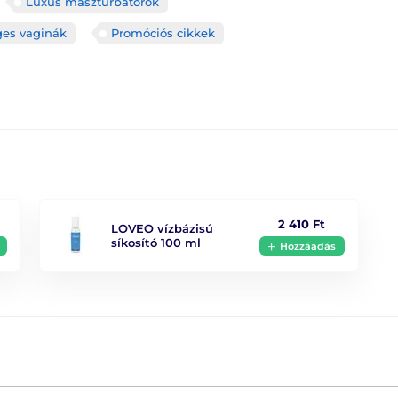
Luxus maszturbátorok
ges vaginák
Promóciós cikkek
Anyag
Vízállóság
Hossz
2 410 Ft
LOVEO vízbázisú
síkosító 100 ml
Hozzáadás