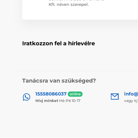
Kft. néven szerepel.
Iratkozzon fel a hírlevélre
Tanácsra van szükséged?
15558086037
info@
online
Hívj minket
Hé-Pé 10-17
vagy ír