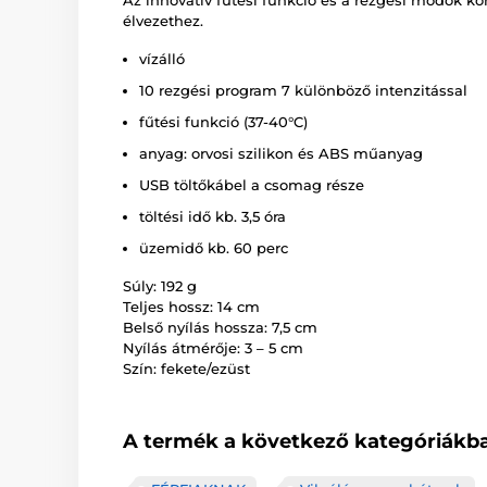
Az innovatív fűtési funkció és a rezgési módok k
élvezethez.
vízálló
10 rezgési program 7 különböző intenzitással
fűtési funkció (37-40°C)
anyag: orvosi szilikon és ABS műanyag
USB töltőkábel a csomag része
töltési idő kb. 3,5 óra
üzemidő kb. 60 perc
Súly: 192 g
Teljes hossz: 14 cm
Belső nyílás hossza: 7,5 cm
Nyílás átmérője: 3 – 5 cm
Szín: fekete/ezüst
A termék a következő kategóriákba