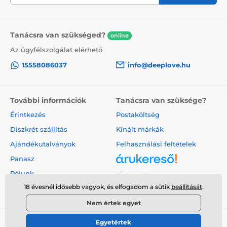
Tanácsra van szükséged?
online
Az ügyfélszolgálat elérhető
15558086037
info@deeplove.hu
További információk
Tanácsra van szüksége?
Érintkezés
Postaköltség
Diszkrét szállítás
Kínált márkák
Ajándékutalványok
Felhasználási feltételek
Panasz
Rólunk
Árukereső.hu
18 évesnél idősebb vagyok, és elfogadom a sütik
beállítását
.
Nem értek egyet
Egyetértek
© 2026 www.deeplove.hu ⦁ Webshop szolgáltatónk a
SIMPLIA.cz