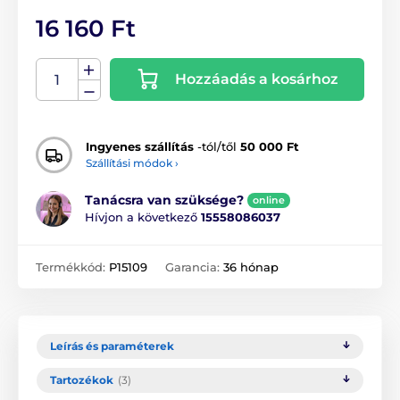
16 160 Ft
Hozzáadás a kosárhoz
Ingyenes szállítás
-tól/től
50 000 Ft
Szállítási módok ›
Tanácsra van szüksége?
online
Hívjon a következő
15558086037
Termékkód:
P15109
Garancia:
36 hónap
Leírás és paraméterek
Tartozékok
(3)