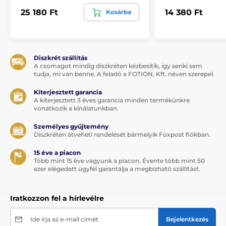
25 180 Ft
14 380 Ft
Kosárba
Diszkrét szállítás
A csomagot mindig diszkréten kézbesítik, így senki sem
tudja, mi van benne. A feladó a FOTION, Kft. néven szerepel.
Kiterjesztett garancia
A kiterjesztett 3 éves garancia minden termékünkre
vonatkozik a kínálatunkban.
Személyes gyűjtemény
Diszkréten átveheti rendelését bármelyik Foxpost fiókban.
15 éve a piacon
Több mint 15 éve vagyunk a piacon. Évente több mint 50
ezer elégedett ügyfél garantálja a megbízható szállítást.
Iratkozzon fel a hírlevélre
Ide írja az e-mail címét
Bejelentkezés