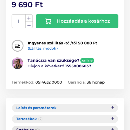
9 690 Ft
Hozzáadás a kosárhoz
Ingyenes szállítás
-tól/től
50 000 Ft
Szállítási módok ›
Tanácsra van szüksége?
online
Hívjon a következő
15558086037
Termékkód:
0514632 0000
Garancia:
36 hónap
Leírás és paraméterek
Tartozékok
(2)
Értékelés
(0)