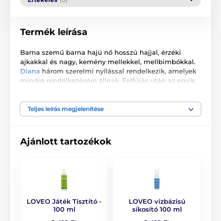
Termék leírása
Barna szemű barna hajú nő hosszú hajjal, érzéki
ajkakkal és nagy, kemény mellekkel, mellbimbókkal.
Diana
három szerelmi nyílással rendelkezik, amelyek
mindig rendelkezésére állnak. Felfújás után az egyik
lába a levegőben van, ami lehetővé teszi a mélyebb
behatolást.
Teljes leírás megjelenítése
Felfújás után életnagyságú.
Használati útmutató.
Ajánlott tartozékok
A termék a következő kategóriákba sorolt
FÉRFIAKNAK
Felfújható babák
LOVEO Játék Tisztító -
LOVEO vízbázisú
Felfújható babák
100 ml
síkosító 100 ml