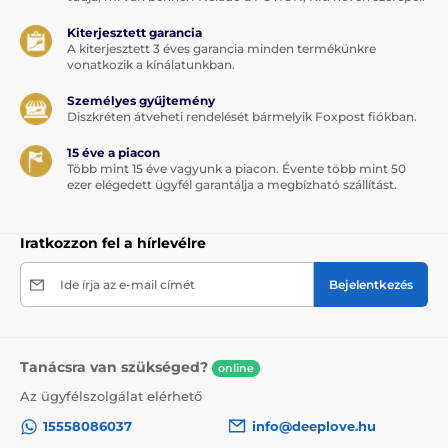
Kiterjesztett garancia
A kiterjesztett 3 éves garancia minden termékünkre
vonatkozik a kínálatunkban.
Személyes gyűjtemény
Diszkréten átveheti rendelését bármelyik Foxpost fiókban.
15 éve a piacon
Több mint 15 éve vagyunk a piacon. Évente több mint 50
ezer elégedett ügyfél garantálja a megbízható szállítást.
Iratkozzon fel a hírlevélre
Ide írja az e-mail címét
Bejelentkezés
Tanácsra van szükséged?
online
Az ügyfélszolgálat elérhető
15558086037
info@deeplove.hu