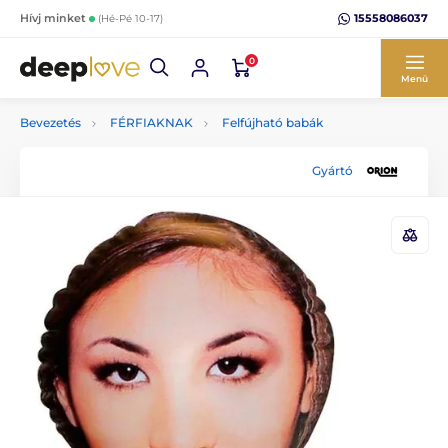
15558086037
Hívj minket
(Hé-Pé 10-17)
0
Menü
Bevezetés
FÉRFIAKNAK
Felfújható babák
Gyártó