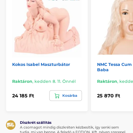
Kokos Isabel Maszturbátor
NMC Tessa Cum 
Baba
Raktáron
,
kedden 8. 11. Önnél
Raktáron
,
kedden
24 185 Ft
25 870 Ft
Kosárba
Diszkrét szállítás
A csomagot mindig diszkréten kézbesítik, így senki sem
tudja, mi van benne. A feladó a FOTION, Kft. néven szerepel.