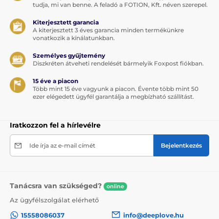
tudja, mi van benne. A feladó a FOTION, Kft. néven szerepel.
Miért fogja szeretni a LOVEO Nox Purple
vibrátort?
Kiterjesztett garancia
A kiterjesztett 3 éves garancia minden termékünkre
vonatkozik a kínálatunkban.
A 4 cm átmérőjű, merev, lekerekített fej
célzottan
stimulálja a G-pont területét.
Személyes gyűjtemény
Diszkréten átveheti rendelését bármelyik Foxpost fiókban.
A kemény és teljesen merev test
megtartja a
kiválasztott stimulációs szöget.
15 éve a piacon
Több mint 15 éve vagyunk a piacon. Évente több mint 50
Nyomás hatására nem hajlik meg
, és pontosan
ezer elégedett ügyfél garantálja a megbízható szállítást.
közvetíti azt a hüvely elülső falára.
Középen 2 cm-re keskenyedik
, míg a fej alkotja a
Iratkozzon fel a hírlevélre
legszélesebb részt.
A puha szilikonfelület
kellemes marad a bőrrel
Ide írja az e-mail címét
Bejelentkezés
érintkezve.
Reagál a hang intenzitására
, és automatikusan
módosítja a vibrációt.
Tanácsra van szükséged?
online
Hét manuális program
kínál változatos vibrációs
Az ügyfélszolgálat elérhető
ritmusokat.
15558086037
info@deeplove.hu