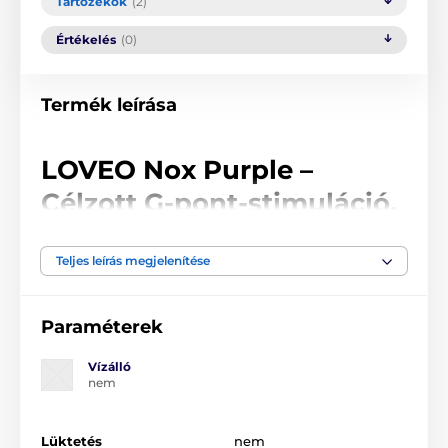
Tartozékok
(2)
Értékelés
(0)
Termék leírása
LOVEO Nox Purple –
Célzott G-pont-stimuláció,
amely reagál a hangjára
Teljes leírás megjelenítése
Ideje, hogy a játékszer közvetlenül Önre reagáljon. A
LOVEO Nox Purple újratölthető vibrátor hangérzékeny
üzemmóddal rendelkezik, amely a hangok erőssége
Paraméterek
alapján változtatja a vibráció intenzitását. Minél
jobban ellazul, és minél inkább hallatja az izgalmát,
Vízálló
annál intenzívebben reagálhat a Nox.
nem
Nagy előnye a kemény és teljesen merev teste. A
vibrátor használat közben nem hajlik meg, stabilan
Lüktetés
nem
tartja a kiválasztott szöget, és lehetővé teszi a G-pont