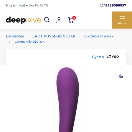
15558086037
Hívj minket
(Hé-Pé 10-17)
0
Menü
Bevezetés
EROTIKUS SEGÉDLETEK
Erotikus márkák
Loveo vibrátorok
Gyártó