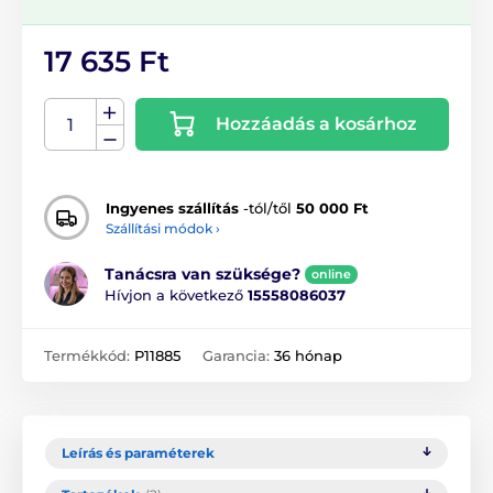
17 635 Ft
Hozzáadás a kosárhoz
Ingyenes szállítás
-tól/től
50 000 Ft
Szállítási módok ›
Tanácsra van szüksége?
online
Hívjon a következő
15558086037
Termékkód:
P11885
Garancia:
36 hónap
Leírás és paraméterek