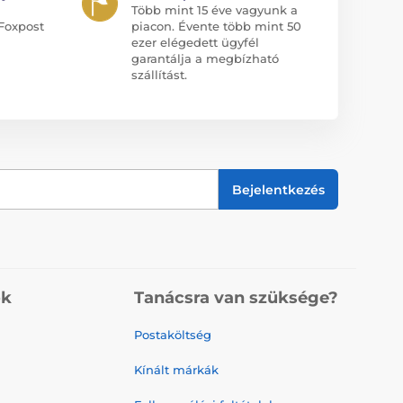
Több mint 15 éve vagyunk a
Foxpost
piacon. Évente több mint 50
ezer elégedett ügyfél
garantálja a megbízható
szállítást.
Bejelentkezés
ók
Tanácsra van szüksége?
Postaköltség
Kínált márkák