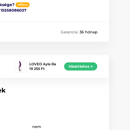
üksége?
offline
ő
15558086037
Garancia:
36 hónap
LOVEO Ayla lila
Vásárláshoz
19 255 Ft
ek
nem