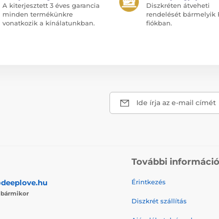
A kiterjesztett 3 éves garancia
Diszkréten átveheti
minden termékünkre
rendelését bármelyik 
vonatkozik a kínálatunkban.
fiókban.
Ide írja az e-mail címét
További informáci
deeplove.hu
Érintkezés
j
bármikor
Diszkrét szállítás