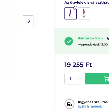
Az ügyfelek is választha
Raktáron 5 db
Megrendelések 13:00,
19 255 Ft
Ingyenes szállítás
Szállítási módok ›