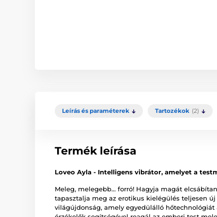
Leírás és paraméterek
Tartozékok
(2)
Termék leírása
Loveo Ayla - Intelligens vibrátor, amelyet a test
Meleg, melegebb... forró! Hagyja magát elcsábítani
tapasztalja meg az erotikus kielégülés teljesen ú
világújdonság, amely egyedülálló hőtechnológiát 
érzékelők segítségével reagál az emberi test mel