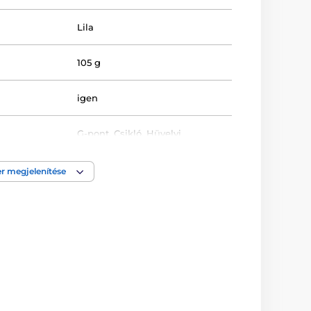
Lila
105 g
igen
G-pont
,
Csikló
,
Hüvelyi
Nabíječka
r megjelenítése
g
Kemény tapintású
4 cm
4.5 cm
Orvosi szilikon