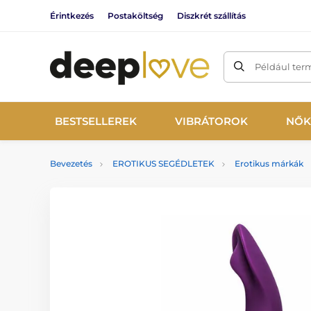
Érintkezés
Postaköltség
Diszkrét szállítás
Például ter
BESTSELLEREK
VIBRÁTOROK
NŐK
Bevezetés
EROTIKUS SEGÉDLETEK
Erotikus márkák