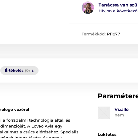
Tanácsra van sz
Hívjon a következ
Termékkód:
P11877
Értékelés
(0)
Paraméter
melege vezérel
Vízálló
nem
 a forradalmi technológia által, és
j dimenzióját. A Loveo Ayla egy
alkalmaz a csúcs eléréséhez. Speciális
Lüktetés
egének intenzitására, és annak