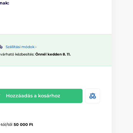
tnak:
Szállítási módok ›
 várható kézbesítés:
Önnél kedden 8. 11.
Hozzáadás a kosárhoz
-tól/től
50 000 Ft