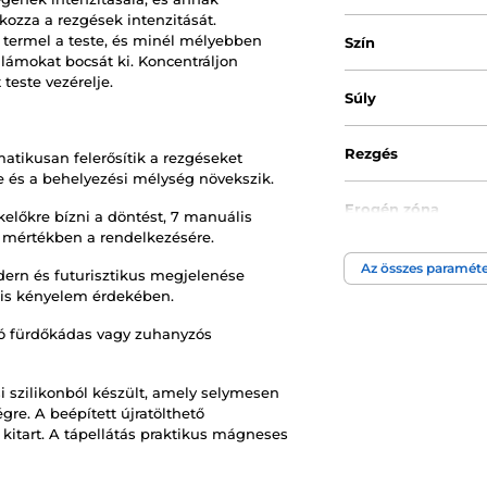
kozza a rezgések intenzitását.
 termel a teste, és minél mélyebben
Szín
llámokat bocsát ki. Koncentráljon
 teste vezérelje.
Súly
Rezgés
atikusan felerősítik a rezgéseket
 és a behelyezési mélység növekszik.
Erogén zóna
lőkre bízni a döntést, 7 manuális
es mértékben a rendelkezésére.
Tápegység
Az összes paraméte
dern és futurisztikus megjelenése
ális kényelem érdekében.
Anyagi tulajdonsá
orró fürdőkádas vagy zuhanyzós
Átmérő min.
i szilikonból készült, amely selymesen
gre. A beépített újratölthető
Átmérő max.
s kitart. A tápellátás praktikus mágneses
Anyag