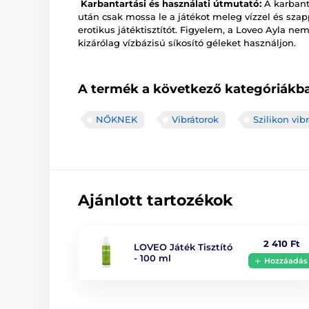
Karbantartási és használati útmutató:
A karbant
után csak mossa le a játékot meleg vízzel és szap
erotikus játéktisztítót. Figyelem, a Loveo Ayla nem
kizárólag vízbázisú síkosító géleket használjon.
A termék a következő kategóriákba
NŐKNEK
Vibrátorok
Szilikon vib
Ajánlott tartozékok
2 410 Ft
LOVEO Játék Tisztító
- 100 ml
Hozzáadás