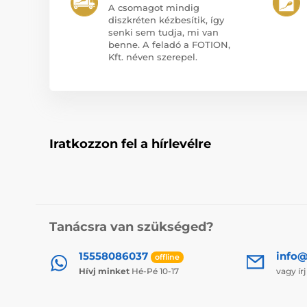
A csomagot mindig
diszkréten kézbesítik, így
senki sem tudja, mi van
benne. A feladó a FOTION,
Kft. néven szerepel.
Iratkozzon fel a hírlevélre
Tanácsra van szükséged?
15558086037
info@
offline
Hívj minket
Hé-Pé 10-17
vagy ír