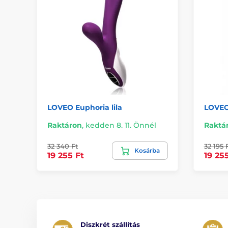
LOVEO Euphoria lila
LOVEO
Raktáron
,
kedden 8. 11. Önnél
Raktá
32 340 Ft
32 195 
Kosárba
19 255 Ft
19 25
Diszkrét szállítás