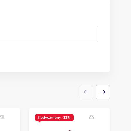
Kedvezmény
-33%