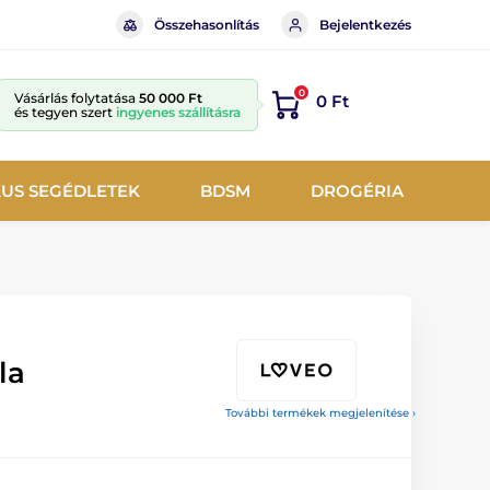
Összehasonlítás
Bejelentkezés
0
Vásárlás folytatása
50 000 Ft
0 Ft
és tegyen szert
ingyenes szállításra
KUS SEGÉDLETEK
BDSM
DROGÉRIA
la
További termékek megjelenítése ›