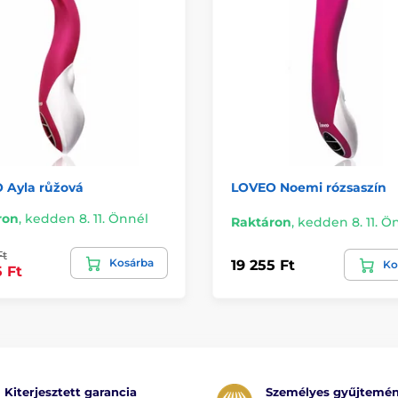
 Ayla růžová
LOVEO Noemi rózsaszín
ron
,
kedden 8. 11. Önnél
Raktáron
,
kedden 8. 11. Ö
Ft
Kosárba
19 255 Ft
Ko
5 Ft
Kiterjesztett garancia
Személyes gyűjtemé