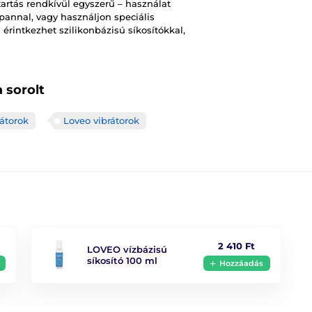
artás rendkívül egyszerű – használat
pannal, vagy használjon speciális
 érintkezhet szilikonbázisú síkosítókkal,
Vízállóság
Hossz
 sorolt
rátorok
Loveo vibrátorok
2 410 Ft
LOVEO vízbázisú
síkosító 100 ml
Hozzáadás