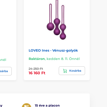
LOVEO Ines - Vénusz-golyók
LO
Raktáron
,
kedden 8. 11. Önnél
nnél
Ra
24 250 Ft
Kosárba
17
sárba
16 160 Ft
ny
15 éve a piacon