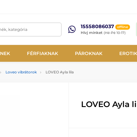
15558086037
offline
mék, kategória
Hívj minket
(Hé-Pé 10-17)
NEK
FÉRFIAKNAK
PÁROKNAK
EROTI
Loveo vibrátorok
LOVEO Ayla lila
LOVEO Ayla li