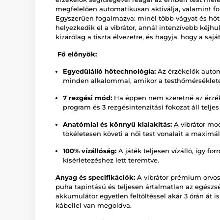
megfelelően automatikusan aktiválja, valamint fo
Egyszerűen fogalmazva: minél több vágyat és hőt
helyezkedik el a vibrátor, annál intenzívebb kéjhu
kizárólag a tiszta élvezetre, és hagyja, hogy a saját
Fő előnyök:
Egyedülálló hőtechnológia:
Az érzékelők autom
minden alkalommal, amikor a testhőmérséklete
7 rezgési mód:
Ha éppen nem szeretné az érzéke
program és 3 rezgésintenzitási fokozat áll telj
Anatómiai és könnyű kialakítás:
A vibrátor mo
tökéletesen követi a női test vonalait a maxim
100% vízállóság:
A játék teljesen vízálló, így f
kísérletezéshez lett teremtve.
Anyag és specifikációk:
A vibrátor prémium orvos
puha tapintású és teljesen ártalmatlan az egészsé
akkumulátor egyetlen feltöltéssel akár 3 órán át i
kábellel van megoldva.