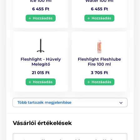
Ice 100 ml
Water 100 ml
6 455 Ft
6 455 Ft
Hozzáadás
Hozzáadás
Fleshlight - Hüvely
Fleshlight Fleshlube
Melegítő
Fire 100 ml
21 015 Ft
3 705 Ft
Hozzáadás
Hozzáadás
Több tartozék megjelenítése
Vásárlói értékelések