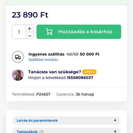
23 890 Ft
Hozzáadás a kosárhoz
Ingyenes szállítás
-tól/től
50 000 Ft
Szállítási módok ›
Tanácsra van szüksége?
offline
Hívjon a következő
15558086037
Termékkód:
P24657
Garancia:
36 hónap
Leírás és paraméterek
Tartozékok
(11)