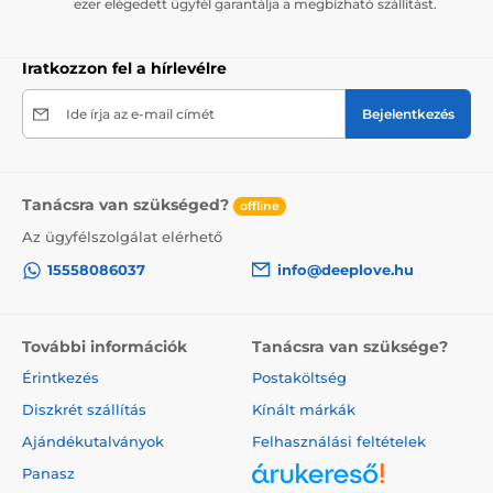
ezer elégedett ügyfél garantálja a megbízható szállítást.
Iratkozzon fel a hírlevélre
Ide írja az e-mail címét
Bejelentkezés
Tanácsra van szükséged?
offline
Az ügyfélszolgálat elérhető
15558086037
info@deeplove.hu
További információk
Tanácsra van szüksége?
Érintkezés
Postaköltség
Diszkrét szállítás
Kínált márkák
Ajándékutalványok
Felhasználási feltételek
Panasz