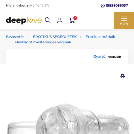
15558086037
Hívj minket
(Hé-Pé 10-17)
0
Menü
Bevezetés
EROTIKUS SEGÉDLETEK
Erotikus márkák
Fleshlight mesterséges vaginák
Gyártó