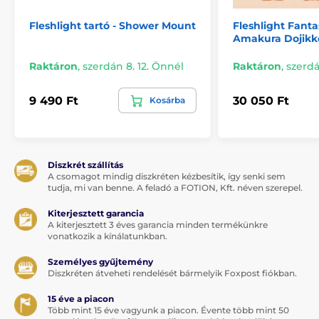
Fleshlight tartó - Shower Mount
Fleshlight Fanta
Amakura Dojikk
Raktáron
,
szerdán 8. 12. Önnél
Raktáron
,
szerdá
9 490 Ft
30 050 Ft
Kosárba
Diszkrét szállítás
A csomagot mindig diszkréten kézbesítik, így senki sem
tudja, mi van benne. A feladó a FOTION, Kft. néven szerepel.
Kiterjesztett garancia
A kiterjesztett 3 éves garancia minden termékünkre
vonatkozik a kínálatunkban.
Személyes gyűjtemény
Diszkréten átveheti rendelését bármelyik Foxpost fiókban.
15 éve a piacon
Több mint 15 éve vagyunk a piacon. Évente több mint 50