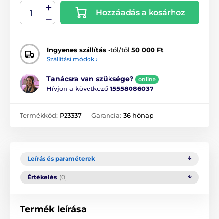
Hozzáadás a kosárhoz
Ingyenes szállítás
-tól/től
50 000 Ft
Szállítási módok ›
Tanácsra van szüksége?
online
Hívjon a következő
15558086037
Termékkód:
P23337
Garancia:
36 hónap
Leírás és paraméterek
Értékelés
(0)
Termék leírása