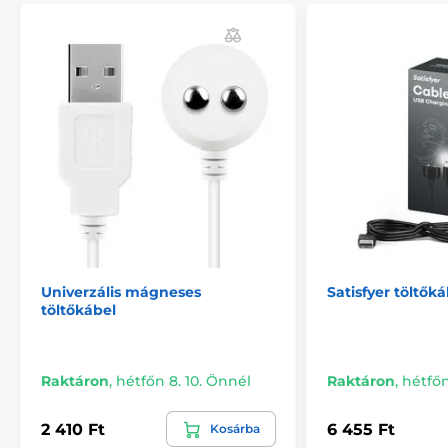
Univerzális mágneses
Satisfyer töltőká
töltőkábel
Raktáron
,
hétfőn 8. 10. Önnél
Raktáron
,
hétfőn
2 410 Ft
6 455 Ft
Kosárba