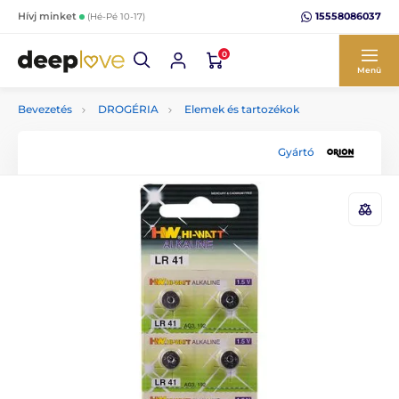
15558086037
Hívj minket
(Hé-Pé 10-17)
0
Menü
Bevezetés
DROGÉRIA
Elemek és tartozékok
Gyártó