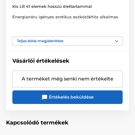
Kis LR 41 elemek hosszú élettartammal
Energianáru igényes erotikus eszközökhöz alkalmas
A csomag 10 darabot tartalmaz
Teljes leírás megjelenítése
A termék a következő kategóriákba sorolt
Vásárlói értékelések
Vibrátor kiegészítők
Elemek és tartozékok
A terméket még senki nem értékelte
Értékelés beküldése
Kapcsolódó termékek