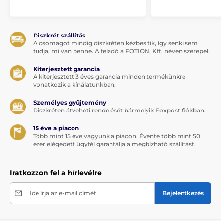
Diszkrét szállítás
A csomagot mindig diszkréten kézbesítik, így senki sem
tudja, mi van benne. A feladó a FOTION, Kft. néven szerepel.
Kiterjesztett garancia
A kiterjesztett 3 éves garancia minden termékünkre
vonatkozik a kínálatunkban.
Személyes gyűjtemény
Diszkréten átveheti rendelését bármelyik Foxpost fiókban.
15 éve a piacon
Több mint 15 éve vagyunk a piacon. Évente több mint 50
ezer elégedett ügyfél garantálja a megbízható szállítást.
Iratkozzon fel a hírlevélre
Ide írja az e-mail címét
Bejelentkezés