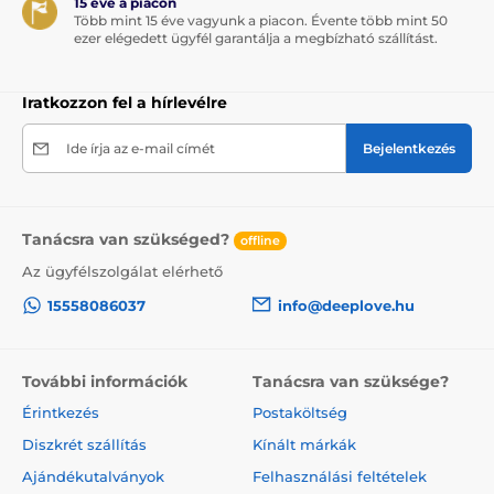
15 éve a piacon
Több mint 15 éve vagyunk a piacon. Évente több mint 50
ezer elégedett ügyfél garantálja a megbízható szállítást.
Iratkozzon fel a hírlevélre
Ide írja az e-mail címét
Bejelentkezés
Tanácsra van szükséged?
offline
Az ügyfélszolgálat elérhető
15558086037
info@deeplove.hu
További információk
Tanácsra van szüksége?
Érintkezés
Postaköltség
Diszkrét szállítás
Kínált márkák
Ajándékutalványok
Felhasználási feltételek