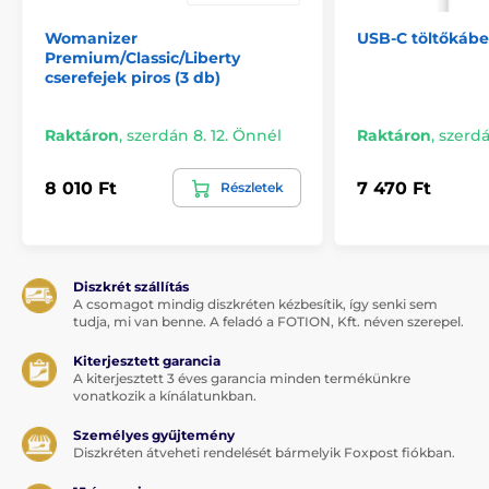
Womanizer
USB-C töltőkábe
Premium/Classic/Liberty
cserefejek piros (3 db)
Raktáron
,
szerdán 8. 12. Önnél
Raktáron
,
szerdá
8 010 Ft
7 470 Ft
Részletek
Diszkrét szállítás
A csomagot mindig diszkréten kézbesítik, így senki sem
tudja, mi van benne. A feladó a FOTION, Kft. néven szerepel.
Kiterjesztett garancia
A kiterjesztett 3 éves garancia minden termékünkre
vonatkozik a kínálatunkban.
Személyes gyűjtemény
Diszkréten átveheti rendelését bármelyik Foxpost fiókban.