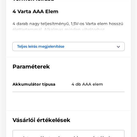
4 Varta AAA
Elem
4 darab nagy teljesítményű, 1,5V-os Varta elem hosszú
élettartammal. Alkalmas minden vibrátorhoz
(különösen több rezgési móddal rendelkezőkhöz) és
más elemes játékszerekhez.
Teljes leírás megjelenítése
A termék a következő kategóriákba sorolt
Paraméterek
Vibrátor kiegészítők
Akkumulátor típusa
4 db AAA elem
Elemek és tartozékok
Elemek
Vásárlói értékelések