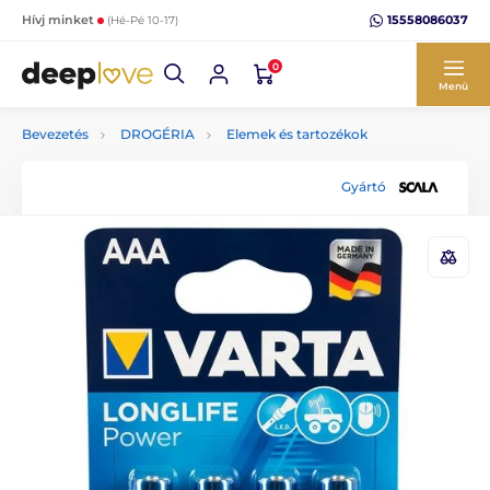
15558086037
Hívj minket
(Hé-Pé 10-17)
0
Menü
Bevezetés
DROGÉRIA
Elemek és tartozékok
Gyártó