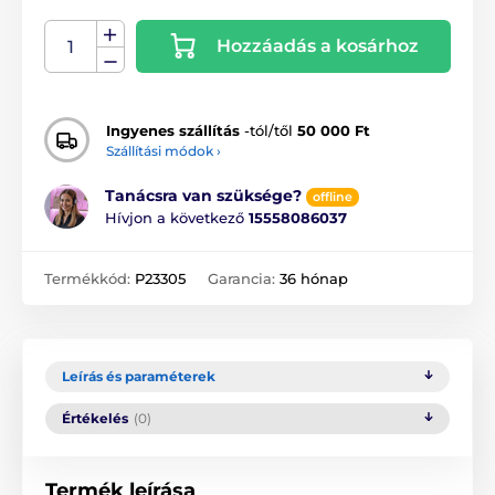
Hozzáadás a kosárhoz
Ingyenes szállítás
-tól/től
50 000 Ft
Szállítási módok ›
Tanácsra van szüksége?
offline
Hívjon a következő
15558086037
Termékkód:
P23305
Garancia:
36 hónap
Leírás és paraméterek
Értékelés
(0)
Termék leírása