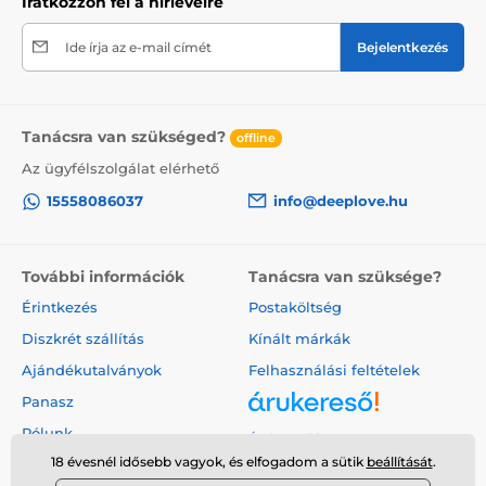
Iratkozzon fel a hírlevélre
Ide írja az e-mail címét
Bejelentkezés
Tanácsra van szükséged?
offline
Az ügyfélszolgálat elérhető
15558086037
info@deeplove.hu
További információk
Tanácsra van szüksége?
Érintkezés
Postaköltség
Diszkrét szállítás
Kínált márkák
Ajándékutalványok
Felhasználási feltételek
Panasz
Rólunk
Árukereső.hu
18 évesnél idősebb vagyok, és elfogadom a sütik
beállítását
.