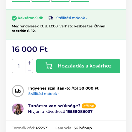
Szállítási módok ›
Raktáron 9 db
Megrendelések 10. 8. 13:00, várható kézbesítés:
Önnél
szerdán 8. 12.
16 000 Ft
Hozzáadás a kosárhoz
Ingyenes szállítás
-tól/től
50 000 Ft
Szállítási módok ›
Tanácsra van szüksége?
offline
Hívjon a következő
15558086037
Termékkód:
P22571
Garancia:
36 hónap