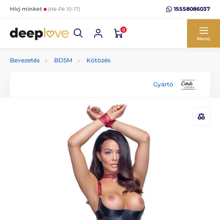
15558086037
Hívj minket
(Hé-Pé 10-17)
0
Menü
Bevezetés
BDSM
Kötözés
Gyártó