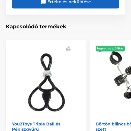
Értékelés beküldése
Kapcsolódó termékek
Ingyenes szállítás
You2Toys Triple Ball és
Börtön bilincs 
Péniszgyűrű
szett