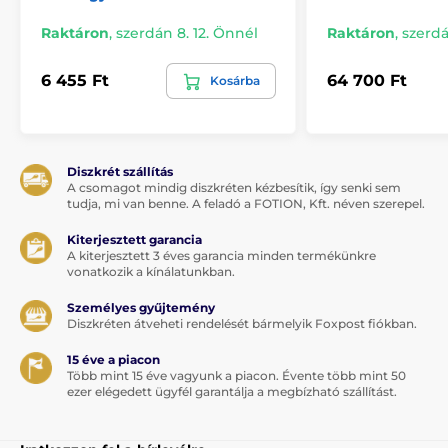
Raktáron
,
szerdán 8. 12. Önnél
Raktáron
,
szerdá
6 455 Ft
64 700 Ft
Kosárba
Diszkrét szállítás
A csomagot mindig diszkréten kézbesítik, így senki sem
tudja, mi van benne. A feladó a FOTION, Kft. néven szerepel.
Kiterjesztett garancia
A kiterjesztett 3 éves garancia minden termékünkre
vonatkozik a kínálatunkban.
Személyes gyűjtemény
Diszkréten átveheti rendelését bármelyik Foxpost fiókban.
15 éve a piacon
Több mint 15 éve vagyunk a piacon. Évente több mint 50
ezer elégedett ügyfél garantálja a megbízható szállítást.