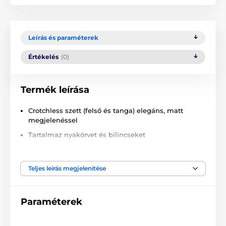
Leírás és paraméterek
Értékelés
(0)
Termék leírása
Crotchless szett (felső és tanga) elegáns, matt
megjelenéssel
Tartalmaz nyakörvet és bilincseket
Stílusos piros részletek
Harisnyatartós felső beépített merevítős
Teljes leírás megjelenítése
melltartóval
Izgalmas ouvert szett nyakörvvel és bilincsekkel!
Paraméterek
Nyitott baskó és ouvert tanga a Cottelli BONDAGE
kollekcióból, nemes, rugalmas matt anyagból,
pántokkal, harisnyatartókkal és elöl szegecsekkel