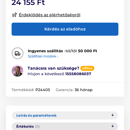
24 155 Ft
Érdeklődés az elérhetőségről
Kérdés az eladóhoz
Ingyenes szállítás
-tól/től
50 000 Ft
Szállítási módok ›
Tanácsra van szüksége?
offline
Hívjon a következő
15558086037
Termékkód:
P24405
Garancia:
36 hónap
Leírás és paraméterek
Értékelés
(0)