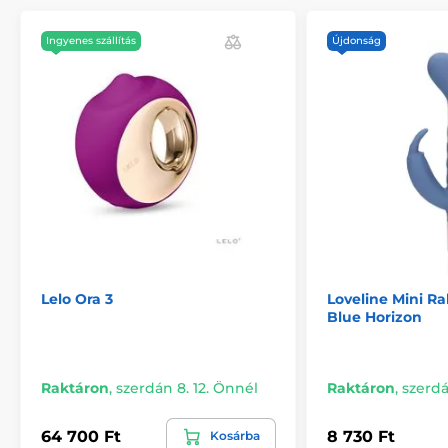
Ingyenes szállítás
Újdonság
Lelo Ora 3
Loveline Mini Ra
Blue Horizon
Raktáron
,
szerdán 8. 12. Önnél
Raktáron
,
szerdá
64 700 Ft
8 730 Ft
Kosárba