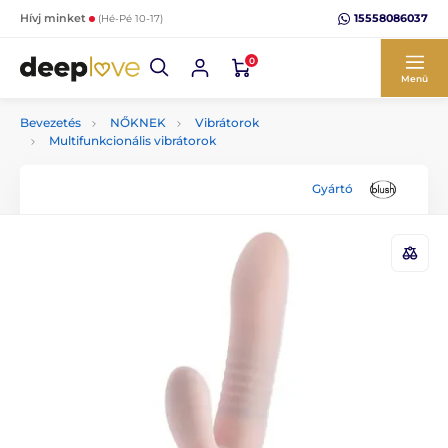
15558086037
Hívj minket
(Hé-Pé 10-17)
0
Menü
Bevezetés
NŐKNEK
Vibrátorok
Multifunkcionális vibrátorok
Gyártó