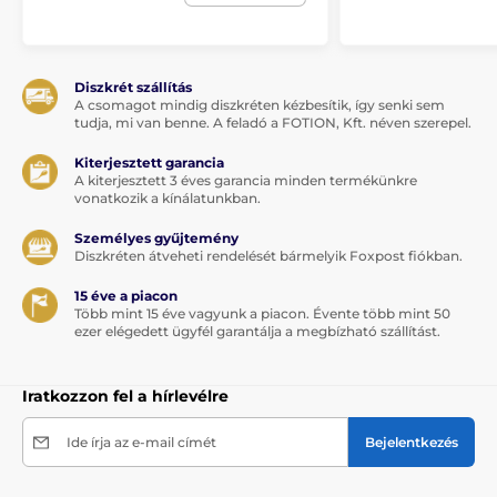
Diszkrét szállítás
A csomagot mindig diszkréten kézbesítik, így senki sem
tudja, mi van benne. A feladó a FOTION, Kft. néven szerepel.
Kiterjesztett garancia
A kiterjesztett 3 éves garancia minden termékünkre
vonatkozik a kínálatunkban.
Személyes gyűjtemény
Diszkréten átveheti rendelését bármelyik Foxpost fiókban.
15 éve a piacon
Több mint 15 éve vagyunk a piacon. Évente több mint 50
ezer elégedett ügyfél garantálja a megbízható szállítást.
Iratkozzon fel a hírlevélre
Ide írja az e-mail címét
Bejelentkezés