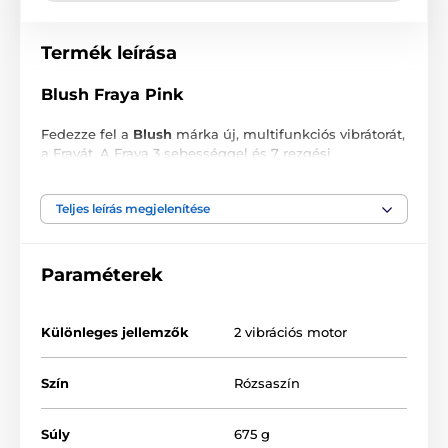
Termék leírása
Blush Fraya Pink
Fedezze fel a
Blush
márka új, multifunkciós vibrátorát,
a Frayát. A Fraya 3 sebességgel és 7 rezgési
mintázattal rendelkezik, valamint lökő funkcióval van
ellátva. Tökéletes választás hüvelyi és csikló
Teljes leírás megjelenítése
stimulációhoz egyaránt.
Miért válassza a Blush Fraya Pink-et?
Paraméterek
Lökő funkció
3 sebesség, 7 rezgési mintázat
Különleges jellemzők
2 vibrációs motor
Külső csikló stimulátor
Szaténosan sima szilikon (testbarát)
Szín
Rózsaszín
Álló alap USB mágneses töltéssel
Könnyű tisztítás
Súly
675 g