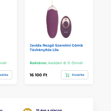
Javida Rezgő Szerelmi Gömb
On
Távirányítós Lila
Ró
nnél
Raktáron
,
kedden 8. 11. Önnél
Ra
16 100 Ft
48
sárba
Kosárba
ny
15 éve a piacon