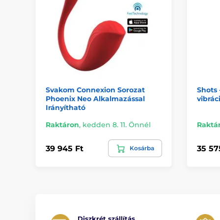
Svakom Connexion Sorozat
Shots 
Phoenix Neo Alkalmazással
vibrác
Irányítható
Raktáron
,
kedden 8. 11. Önnél
Raktá
39 945 Ft
35 57
Kosárba
Diszkrét szállítás