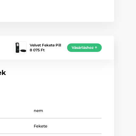
Velvet Fekete Pill
Vásárláshoz
8 075 Ft
ek
nem
Fekete