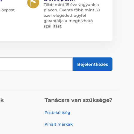
Több mint 15 éve vagyunk a
Foxpost
piacon. Évente több mint 50
ezer elégedett ügyfél
garantálja a megbízható
szállítást.
Bejelentkezés
ók
Tanácsra van szüksége?
Postaköltség
Kínált márkák