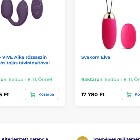
- VIVE Aika rózsaszín
Svakom Elva
iós tojás távirányítóval
ron
,
kedden 8. 11. Önnél
Raktáron
,
kedden 8. 11. Ö
5 Ft
17 780 Ft
Kosárba
Ko
Kiterjesztett garancia
Személyes gyűjtemé