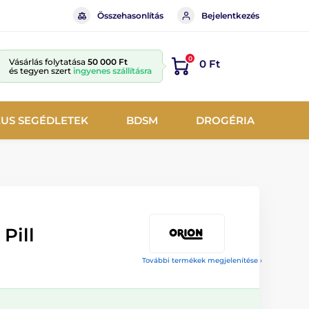
Összehasonlítás
Bejelentkezés
0
Vásárlás folytatása
50 000 Ft
0 Ft
és tegyen szert
ingyenes szállításra
KUS SEGÉDLETEK
BDSM
DROGÉRIA
Pill
További termékek megjelenítése ›