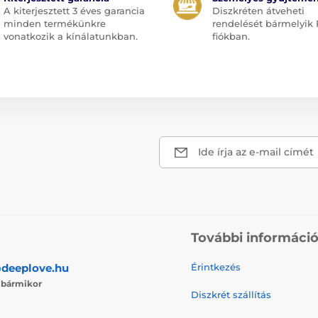
A kiterjesztett 3 éves garancia
Diszkréten átveheti
minden termékünkre
rendelését bármelyik 
vonatkozik a kínálatunkban.
fiókban.
Ide írja az e-mail címét
További informáci
deeplove.hu
Érintkezés
j
bármikor
Diszkrét szállítás