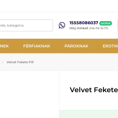
15558086037
online
mék, kategória
Hívj minket
(Hé-Pé 10-17)
NEK
FÉRFIAKNAK
PÁROKNAK
EROTI
Velvet Fekete Pill
Velvet Fekete 