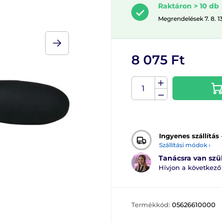
Raktáron > 10 db
Megrendelések 7. 8. 1
8 075 Ft
Ingyenes szállítás
Szállítási módok ›
Tanácsra van sz
Hívjon a következ
Termékkód:
05626610000