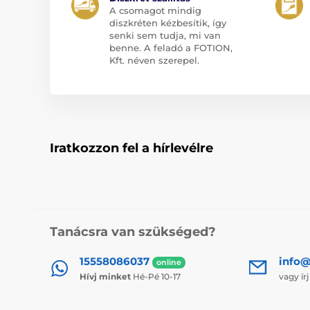
A csomagot mindig
diszkréten kézbesítik, így
senki sem tudja, mi van
benne. A feladó a FOTION,
Kft. néven szerepel.
Iratkozzon fel a hírlevélre
Tanácsra van szükséged?
15558086037
info@
online
Hívj minket
Hé-Pé 10-17
vagy ír