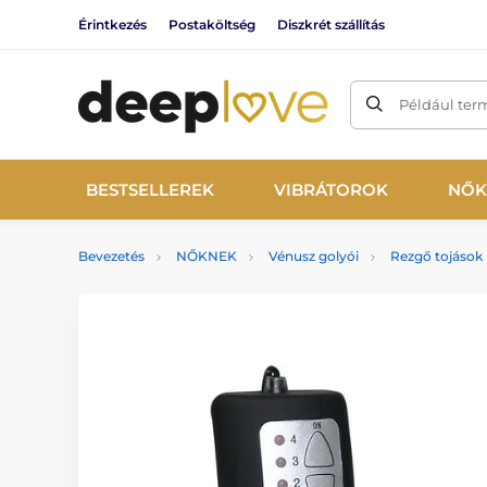
Érintkezés
Postaköltség
Diszkrét szállítás
Például ter
BESTSELLEREK
VIBRÁTOROK
NŐK
Bevezetés
NŐKNEK
Vénusz golyói
Rezgő tojások