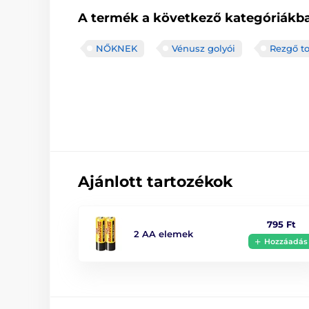
A termék a következő kategóriákba
NŐKNEK
Vénusz golyói
Rezgő t
Ajánlott tartozékok
795 Ft
2 AA elemek
Hozzáadás