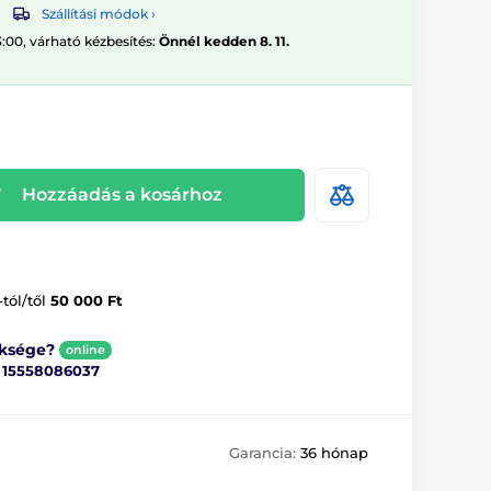
Szállítási módok ›
3:00, várható kézbesítés:
Önnél kedden 8. 11.
Hozzáadás a kosárhoz
-tól/től
50 000 Ft
üksége?
online
ő
15558086037
Garancia:
36 hónap