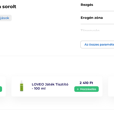
Rezgés
 sorolt
Erogén zóna
ojások
Tápegység
Anyagi tulajdonsá
Az összes paraméte
Akkumulátor típu
Anyag
Átmérő
2 410 Ft
LOVEO Játék Tisztító
- 100 ml
Hozzáadás
Vízállóság
Hossz