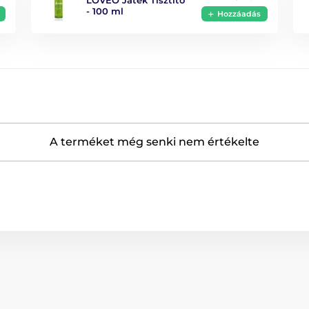
LOVEO Játék Tisztító
- 100 ml
Hozzáadás
Vízállóság
Hossz
A terméket még senki nem értékelte