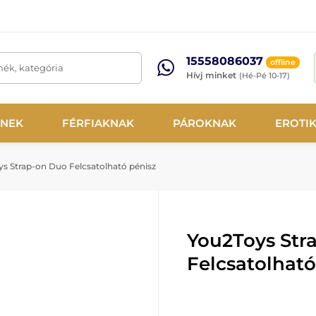
15558086037
offline
mék, kategória
Hívj minket
(Hé-Pé 10-17)
NEK
FÉRFIAKNAK
PÁROKNAK
EROTI
s Strap-on Duo Felcsatolható pénisz
You2Toys Str
Felcsatolható