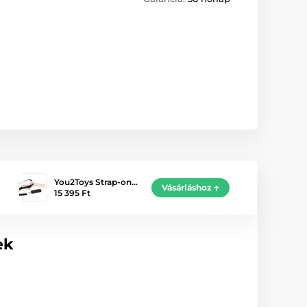
You2Toys Strap-on…
Vásárláshoz
15 395 Ft
ek