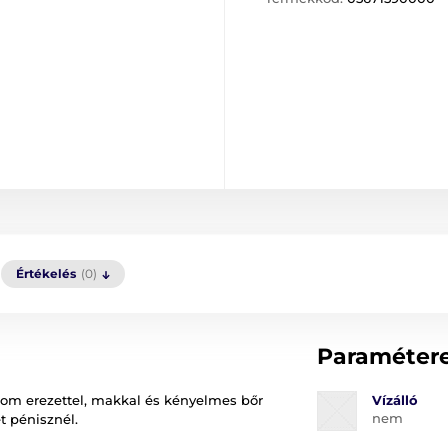
Értékelés
(0)
Paraméter
nom erezettel, makkal és kényelmes bőr
Vízálló
nem
t pénisznél.