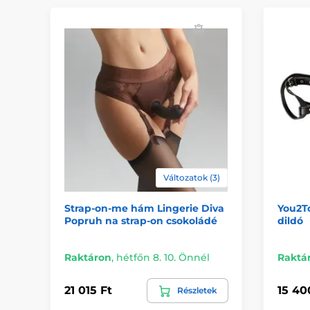
Változatok (3)
Strap-on-me hám Lingerie Diva
You2To
Popruh na strap-on csokoládé
dildó
Raktáron
,
hétfőn 8. 10. Önnél
Raktá
21 015 Ft
15 40
Részletek