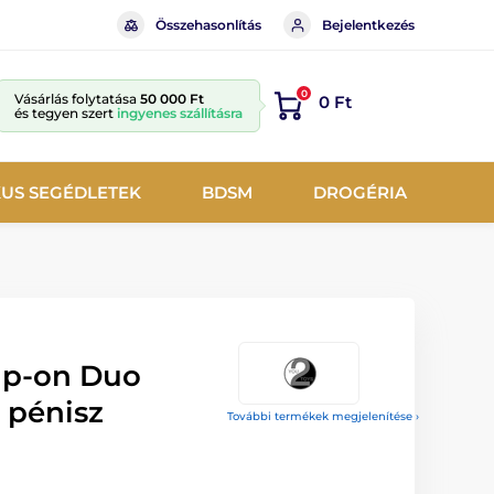
Összehasonlítás
Bejelentkezés
0
Vásárlás folytatása
50 000 Ft
0 Ft
és tegyen szert
ingyenes szállításra
KUS SEGÉDLETEK
BDSM
DROGÉRIA
ap-on Duo
 pénisz
További termékek megjelenítése ›