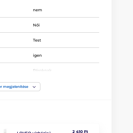
nem
Női
Test
igen
Pároknak
Klasické baterie
r megjelenítése
g
Puha tapintású
sa
2 db AA elem
Gél
2 410 Ft