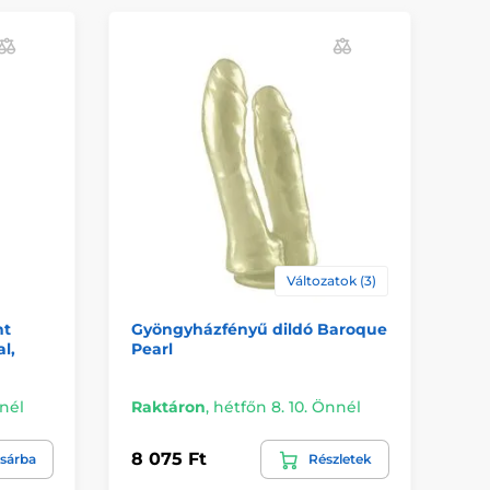
Változatok (3)
nt
Gyöngyházfényű dildó Baroque
St
l,
Pearl
Ha
nnél
Raktáron
,
hétfőn 8. 10. Önnél
Ké
8 075 Ft
33
sárba
Részletek