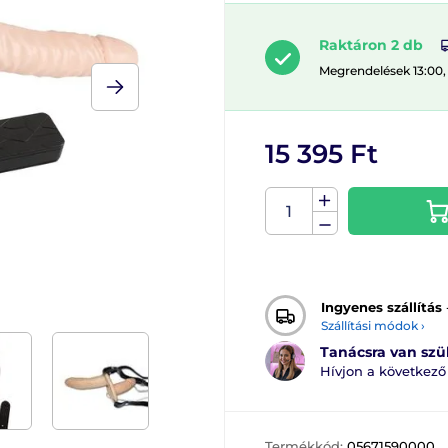
Raktáron 2 db
Megrendelések 13:00,
15 395 Ft
Ingyenes szállítás
Szállítási módok ›
Tanácsra van sz
Hívjon a következ
Termékkód:
05671590000