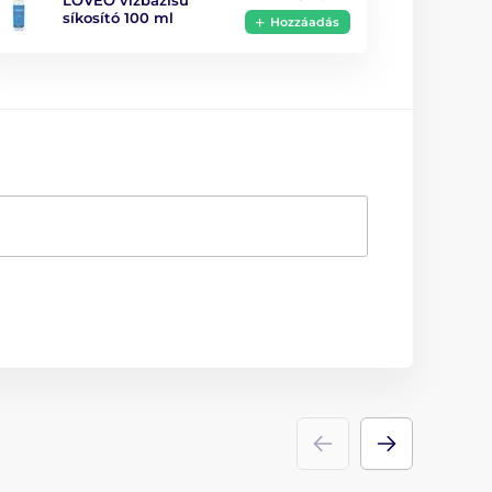
LOVEO vízbázisú
síkosító 100 ml
Hozzáadás
igen
15, cm