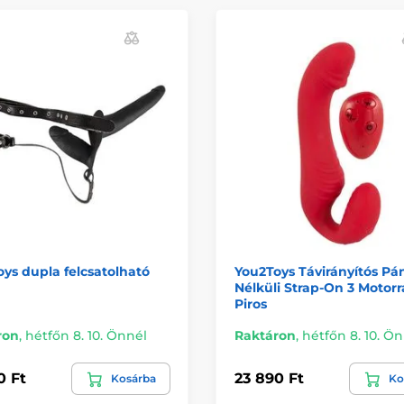
ys dupla felcsatolható
You2Toys Távirányítós Pá
Nélküli Strap-On 3 Motorra
Piros
ron
,
hétfőn 8. 10. Önnél
Raktáron
,
hétfőn 8. 10. Ö
0 Ft
23 890 Ft
Kosárba
Ko