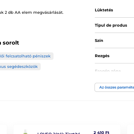
Lüktetés
uk 2 db AA elem megvásárlását.
Tipul de produs
Szín
 sorolt
Rezgés
ői felcsatolható péniszek
kus segédeszközök
Erogén zóna
Tápegység
Az összes paraméte
Anyagi tulajdonsá
Akkumulátor típu
Anyag
2 410 Ft