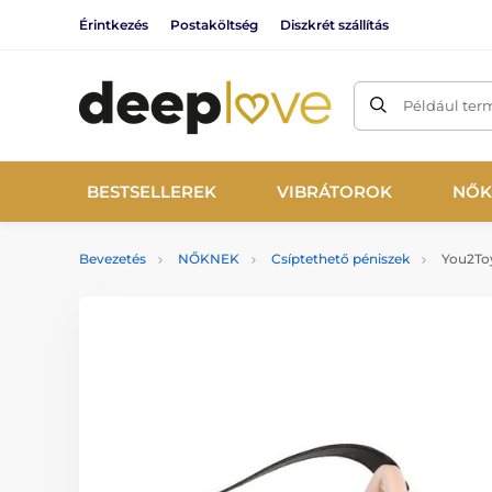
Érintkezés
Postaköltség
Diszkrét szállítás
Például ter
BESTSELLEREK
VIBRÁTOROK
NŐK
Bevezetés
NŐKNEK
Csíptethető péniszek
You2Toy