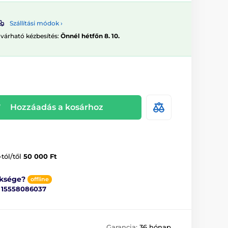
Szállítási módok ›
 várható kézbesítés:
Önnél hétfőn 8. 10.
Hozzáadás a kosárhoz
-tól/től
50 000 Ft
üksége?
offline
ő
15558086037
Garancia:
36 hónap