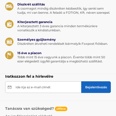
Diszkrét szállítás
A csomagot mindig diszkréten kézbesítik, így senki sem
tudja, mi van benne. A feladó a FOTION, Kft. néven szerepel.
Kiterjesztett garancia
A kiterjesztett 3 éves garancia minden termékünkre
vonatkozik a kínálatunkban.
Személyes gyűjtemény
Diszkréten átveheti rendelését bármelyik Foxpost fiókban.
15 éve a piacon
Több mint 15 éve vagyunk a piacon. Évente több mint 50
ezer elégedett ügyfél garantálja a megbízható szállítást.
Iratkozzon fel a hírlevélre
Ide írja az e-mail címét
Bejelentkezés
Tanácsra van szükséged?
offline
Az ügyfélszolgálat elérhető