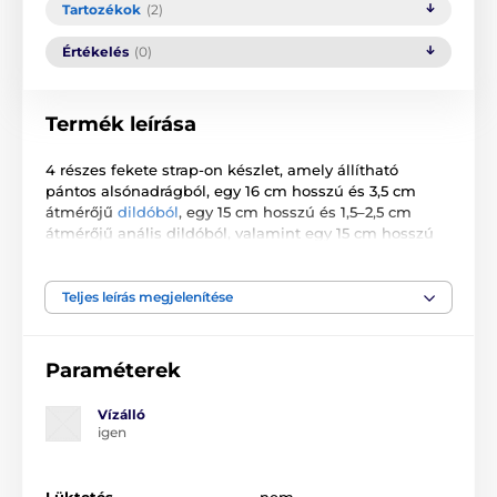
Tartozékok
(2)
Értékelés
(0)
Termék leírása
4 részes fekete strap-on készlet, amely állítható
pántos alsónadrágból, egy 16 cm hosszú és 3,5 cm
átmérőjű
dildóból
, egy 15 cm hosszú és 1,5–2,5 cm
átmérőjű anális dildóból, valamint egy 15 cm hosszú
és 3,5 cm átmérőjű G-pont dildóból áll. A készlet
biszexuális és heteroszexuális felhasználásra egyaránt
alkalmas.
Teljes leírás megjelenítése
Paraméterek
Használati útmutató.
Vízálló
igen
A termék a következő kategóriákba sorolt
NŐKNEK
Csíptethető péniszek
Lüktetés
nem