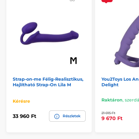
Strap-on-me Félig-Realisztikus,
You2Toys Los An
Hajlítható Strap-On Lila M
Delight
Raktáron
,
szerdá
Kérésre
21 015 Ft
33 960 Ft
Részletek
9 670 Ft