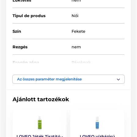
Női felcsatolható péniszek
Rögzítettség
Tipul de produs
Női
Leszbikus segédeszközök
Szín
Fekete
Rezgés
nem
Erogén zóna
Pároknak
Anyagi tulajdonság
Puha tapintású
Az összes paraméter megjelenítése
Anyag
Gél
Ajánlott tartozékok
Vízállóság
igen
LOVEO Játék Tisztító -
LOVEO vízbázisú