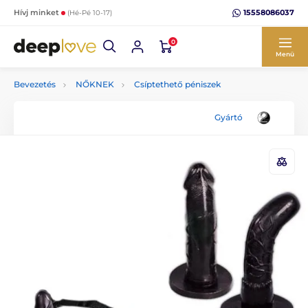
15558086037
Hívj minket
(Hé-Pé 10-17)
0
Menü
Bevezetés
NŐKNEK
Csíptethető péniszek
Gyártó