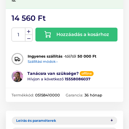
12.
14 560 Ft
Hozzáadás a kosárhoz
Ingyenes szállítás
-tól/től
50 000 Ft
Szállítási módok ›
Tanácsra van szüksége?
offline
Hívjon a következő
15558086037
Termékkód:
05158410000
Garancia:
36 hónap
Leírás és paraméterek