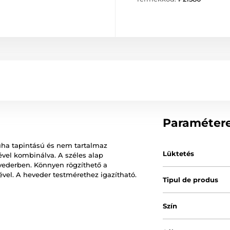
Paraméter
puha tapintású és nem tartalmaz
Lüktetés
ével kombinálva. A széles alap
hevederben. Könnyen rögzíthető a
el. A heveder testmérethez igazítható.
Tipul de produs
Szín