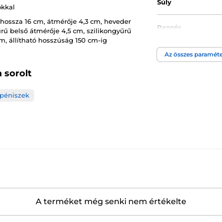
Súly
okkal
 hossza 16 cm, átmérője 4,3 cm, heveder
Rezgés
rű belső átmérője 4,5 cm, szilikongyűrű
m, állítható hosszúság 150 cm-ig
Erogén zóna
Az összes paraméte
 sorolt
Átmérő min.
 péniszek
Átmérő max.
Anyag
Átmérő
Vízállóság
A terméket még senki nem értékelte
Hossz