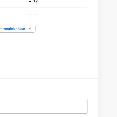
410 g
nem
Anális
,
Hüvelyi
r megjelenítése
3.2 cm
4.5 cm
Szilikon
4.3 cm
igen
19 cm