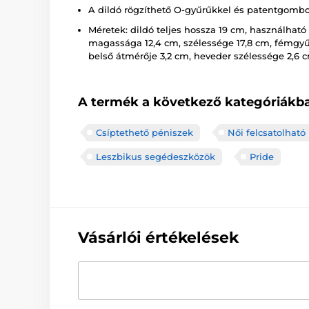
A dildó rögzíthető O-gyűrűkkel és patentgomb
Méretek: dildó teljes hossza 19 cm, használható
magassága 12,4 cm, szélessége 17,8 cm, fémgyű
belső átmérője 3,2 cm, heveder szélessége 2,6 c
A termék a következő kategóriákba
Csíptethető péniszek
Női felcsatolható
Leszbikus segédeszközök
Pride
Vásárlói értékelések