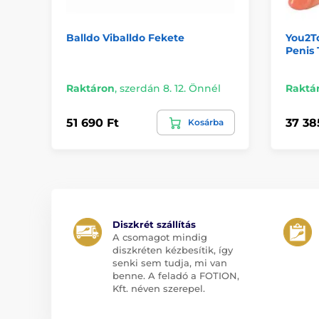
Balldo Viballdo Fekete
You2To
Penis
Raktáron
,
szerdán 8. 12. Önnél
Raktá
51 690 Ft
37 38
Kosárba
Diszkrét szállítás
A csomagot mindig
diszkréten kézbesítik, így
senki sem tudja, mi van
benne. A feladó a FOTION,
Kft. néven szerepel.