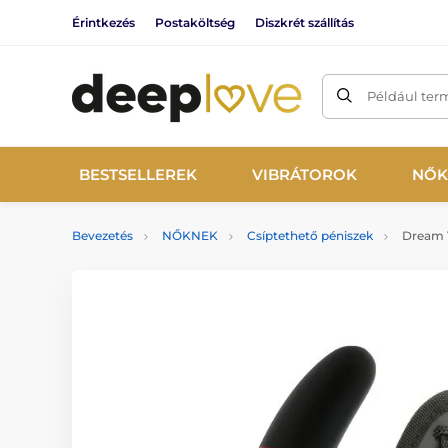
Érintkezés
Postaköltség
Diszkrét szállítás
Például ter
BESTSELLEREK
VIBRÁTOROK
NŐK
Bevezetés
NŐKNEK
Csíptethető péniszek
Dream T