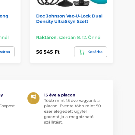
Dong
Doc Johnson Vac-U-Lock Dual
b-
Density UltraSkyn Szett
Sk
Önnél
Raktáron
,
szerdán 8. 12. Önnél
Ra
56 545 Ft
67
sárba
Kosárba
ny
15 éve a piacon
Több mint 15 éve vagyunk a
Foxpost
piacon. Évente több mint 50
ezer elégedett ügyfél
garantálja a megbízható
szállítást.