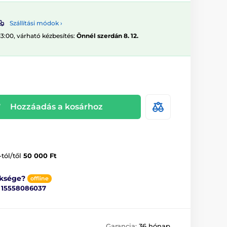
Szállítási módok ›
13:00, várható kézbesítés:
Önnél szerdán 8. 12.
Hozzáadás a kosárhoz
-tól/től
50 000 Ft
üksége?
offline
ő
15558086037
Garancia:
36 hónap