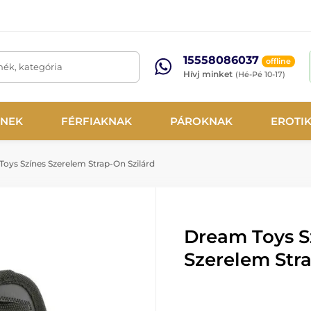
15558086037
offline
mék, kategória
Hívj minket
(Hé-Pé 10-17)
NEK
FÉRFIAKNAK
PÁROKNAK
EROTI
oys Színes Szerelem Strap-On Szilárd
Dream Toys S
Szerelem Stra