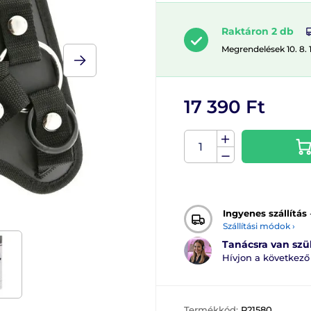
Raktáron 2 db
Megrendelések 10. 8. 
17 390 Ft
Ingyenes szállítás
Szállítási módok ›
Tanácsra van sz
Hívjon a következ
Termékkód:
P21580