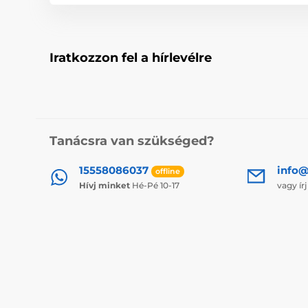
Iratkozzon fel a hírlevélre
Tanácsra van szükséged?
15558086037
info@
offline
Hívj minket
Hé-Pé 10-17
vagy ír