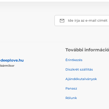
Ide írja az e-mail címét
További informáci
deeplove.hu
Érintkezés
j
bármikor
Diszkrét szállítás
Ajándékutalványok
Panasz
Rólunk