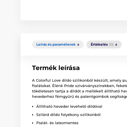
Leírás és paraméterek
Értékelés
(0)
Termék leírása
A Colorful Love dildo szilikonból készült, amely 
ftalátokat. Élénk Pride szivárványszínekben, feket
tökéletesen tartja a dildót a mellékelt állítható 
hevederhez fémgyűrű és patentgombok segítségév
Állítható heveder levehető dildóval
Szilárd dildo folyékony szilikonból
Ftalát- és latexmentes