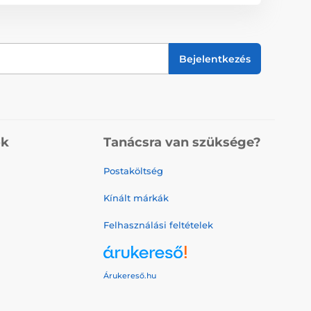
Bejelentkezés
ók
Tanácsra van szüksége?
Postaköltség
Kínált márkák
Felhasználási feltételek
Árukereső.hu