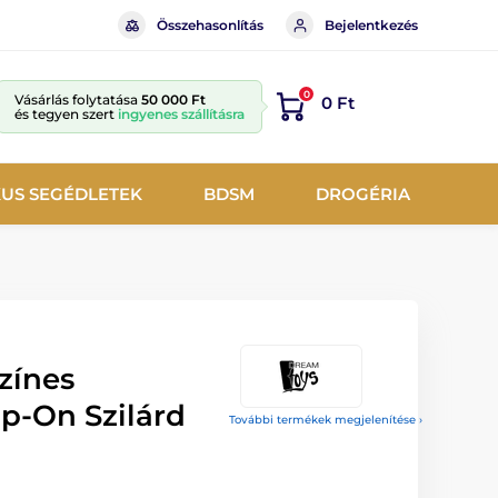
Összehasonlítás
Bejelentkezés
0
Vásárlás folytatása
50 000 Ft
0 Ft
és tegyen szert
ingyenes szállításra
KUS SEGÉDLETEK
BDSM
DROGÉRIA
zínes
p-On Szilárd
További termékek megjelenítése ›