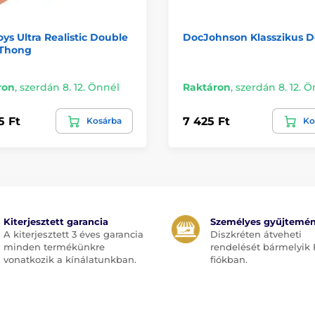
ys Ultra Realistic Double
DocJohnson Klasszikus 
 Thong
ron
,
szerdán 8. 12. Önnél
Raktáron
,
szerdán 8. 12. 
5 Ft
7 425 Ft
Kosárba
Ko
Kiterjesztett garancia
Személyes gyűjtemé
A kiterjesztett 3 éves garancia
Diszkréten átveheti
minden termékünkre
rendelését bármelyik 
vonatkozik a kínálatunkban.
fiókban.