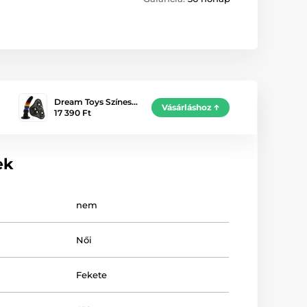
Dream Toys Színes…
Vásárláshoz
17 390 Ft
ek
nem
Női
Fekete